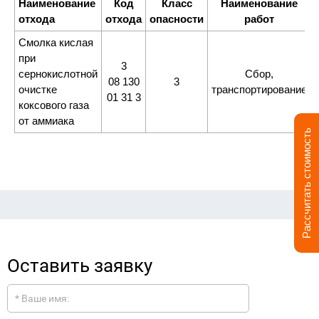
Наименование
Код
Класс
Наименование
отхода
отхода
опасности
работ
Смолка кислая
при
3
сернокислотной
Сбор,
08 130
3
очистке
транспортирование
01 31 3
коксового газа
от аммиака
Рассчитать стоимость
Оставить заявку