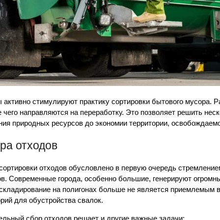
ы активно стимулируют практику сортировки бытового мусора. 
 чего направляются на переработку. Это позволяет решить нес
ния природных ресурсов до экономии территории, освобождаемо
ра отходов
сортировки отходов обусловлено в первую очередь стремление
ов. Современные города, особенно большие, генерируют огром
х складирование на полигонах больше не является приемлемым 
рий для обустройства свалок.
ельный сбор отходов решает и другие важные задачи: