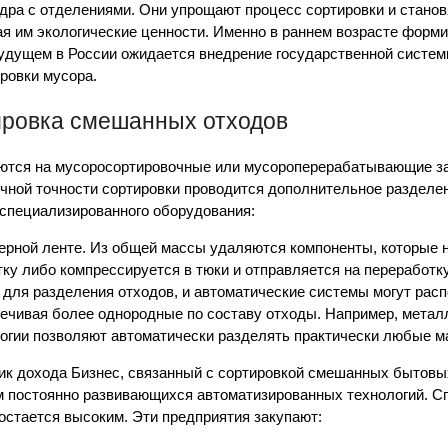
дра с отделениями. Они упрощают процесс сортировки и стано
ая им экологические ценности. Именно в раннем возрасте форм
 будущем в России ожидается внедрение государственной систе
ровки мусора.
ровка смешанных отходов
ются на мусоросортировочные или мусороперерабатывающие за
чной точности сортировки проводится дополнительное разделен
 специализированного оборудования:
ерной ленте. Из общей массы удаляются компоненты, которые н
ку либо компрессируется в тюки и отправляется на переработк
для разделения отходов, и автоматические системы могут расп
ечивая более однородные по составу отходы. Например, метал
логии позволяют автоматически разделять практически любые м
ик дохода Бизнес, связанный с сортировкой смешанных бытовых
м постоянно развивающихся автоматизированных технологий. Сп
стается высоким. Эти предприятия закупают: