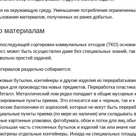
ия на окружающую среду. Уменьшение потребления ограниченн
ьзования материалов, полученных из ранее добытых.
по материалам
 последующей сортировки коммунальных отходов (ТКО) основан
цесс может быть осуществлен даже без специальных знаний, так
вольно простой задачей.
териалов раздельно собираются:
ковые бутылки, контейнеры и другие изделия из перерабатыва
рья для производства новых предметов. Переработка пластика
еталл. Металлический лом редко попадает в общие мусорные к
зированные пункты приема. Это относится как к черным, так и 
кие баллончики от аэрозолей, которые не могут быть перерабо
циальные пункты приема (по мере их наличия) или складывать 
ные картонные упаковки, фотобумага, обои и лотки для яиц об
Большая часть стеклянных бутылок и изделий так или иначе н
смотрены отдельные контейнеры. Иногда на специальных площа