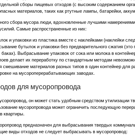
тдельной сборы пищевых отходов (с высоким содержанием орга
опасных материалов, таких как ртутные лампы, батарейки, акку
ьного сбора мусора люди, вдохновленные лучшими намерениями
усилий. Самые распространенные из них:
ок и упаковки из пластика вместе с наклейками (наклейки сле
ывание бутылок и упаковки без предварительного сжатия (это 
баках). Выбрасывание упаковок от сока или молока в контейне
оев делает их переработку по стандартным методам невозможн
 смешивание материалов разных типов в один контейнер для ра
ровке на мусороперерабатывающих заводах.
одов для мусоропровода
усоропровод, он может стать удобным средством утилизации 
льзование мусоропровода может ограничить последующую перер
в квартиры.
соропровод предназначен для выбрасывания твердых коммунал
ющие виды отходов не следует выбрасывать в мусоропровод: