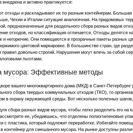
а внедрена и активно практикуется:
ют отходы и раскладывают их по разным контейнерам. Большая 
льше, Чехии и Италии ситуация аналогичная. На придомовых те
ой, предназначенные для раздельного сбора разных видов отхо
ение отходов, но классификация отличается. Отходы делятся на
 и негорючие. Они помещаются в прозрачные пакеты разных цв
ержимого цветовой маркировке. В большинстве стран, где разд
м правил довольно строгий. Нарушения могут влечь за собой с
алоговыми льготами.
а мусора: Эффективные методы
дворе вашего многоквартирного дома (МКД) в Санкт-Петербурге
льного сбора твердых коммунальных отходов (ТКО), то организ
ом в охрану окружающей среды. Вот несколько полезных шагов,
ля сбора разных видов мусора, чтобы легко разделить его на к
рассмотрите ее, убедившись, что отделены полиэтиленовые упа
тки с пластика, который подлежит переработке. Избегайте поме
 в контейнер для смешанного мусора. На рынке доступны разл