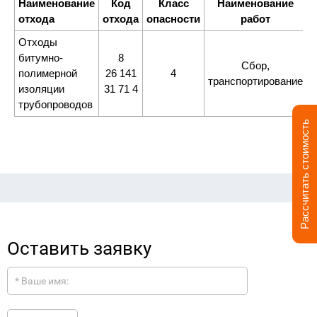
Наименование
Код
Класс
Наименование
отхода
отхода
опасности
работ
Отходы
битумно-
8
Сбор,
полимерной
26 141
4
Д
транспортирование
изоляции
31 71 4
трубопроводов
Рассчитать стоимость
Оставить заявку